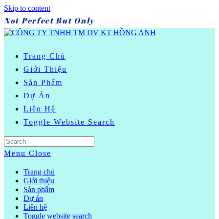
Skip to content
Not Perfect But Only
Trang Chủ
Giới Thiệu
Sản Phẩm
Dự Án
Liên Hệ
Toggle Website Search
Menu
Close
Trang chủ
Giới thiệu
Sản phẩm
Dự án
Liên hệ
Toggle website search